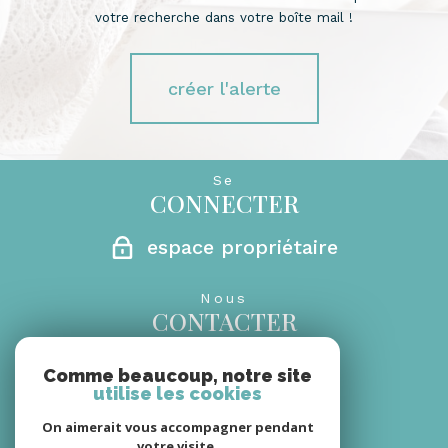
votre recherche dans votre boîte mail !
créer l'alerte
Se
CONNECTER
espace propriétaire
Nous
CONTACTER
0692 27 29 69
Comme beaucoup, notre site
06 08 66 30 18
utilise les cookies
rm.sandrinebanks@gmail.com
On aimerait vous accompagner pendant
secretariat@monagencerm.com
votre visite.