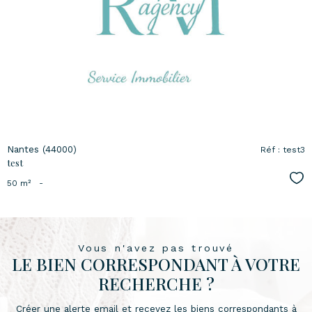
voir le
bien
Nantes (44000)
Réf : test3
test
Sél
50 m²
-
Vous n'avez pas trouvé
LE BIEN CORRESPONDANT À VOTRE
RECHERCHE ?
Créer une alerte email et recevez les biens correspondants à