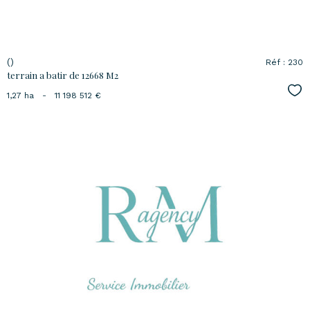
()
Réf : 230
terrain a batir de 12668 M2
Sél
1,27 ha
-
11 198 512 €
voir le
bien