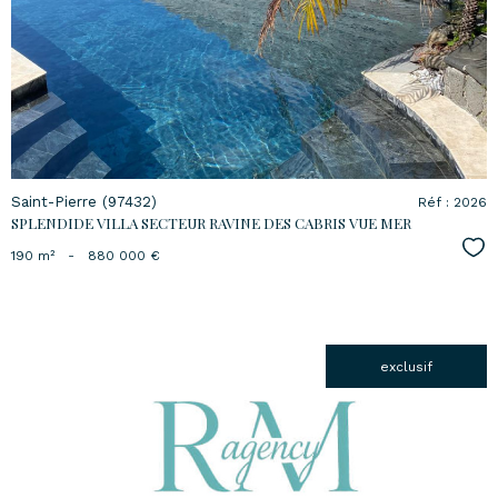
bien
Saint-Pierre (97432)
Réf : 2026
SPLENDIDE VILLA SECTEUR RAVINE DES CABRIS VUE MER
Sél
190 m²
-
880 000 €
exclusif
voir le