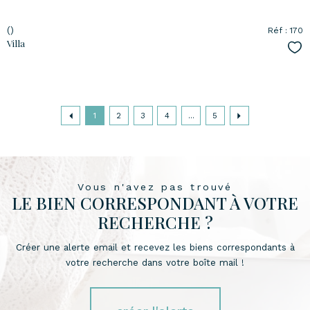
()
Réf : 170
Villa
Sél
1
2
3
4
...
5
Vous n'avez pas trouvé
LE BIEN CORRESPONDANT À VOTRE
RECHERCHE ?
Créer une alerte email et recevez les biens correspondants à
votre recherche dans votre boîte mail !