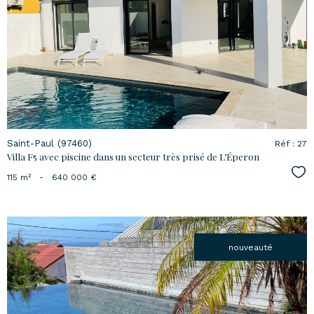
voir le
bien
Saint-Paul (97460)
Réf : 27
Villa F5 avec piscine dans un secteur très prisé de L’Éperon
Sél
115 m²
-
640 000 €
nouveauté
voir le