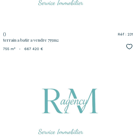
()
Réf : 231
terrain a batir a vendre 755m2
Sél
755 m²
-
667 420 €
voir le
bien