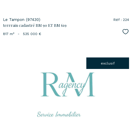
Le Tampon (97430)
Réf : 224
terrrain cadastré BM 90 ET BM 619
Sél
817 m²
-
535 000 €
exclusif
voir le
bien