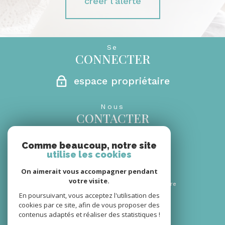
créer l'alerte
Se
CONNECTER
espace propriétaire
Nous
CONTACTER
0692 27 29 69
Comme beaucoup, notre site
06 08 66 30 18
utilise les cookies
rm.sandrinebanks@gmail.com
On aimerait vous accompagner pendant
secretariat@monagencerm.com
votre visite.
46 BD HUBERT DELISLE
97410 Saint-Pierre
En poursuivant, vous acceptez l'utilisation des
cookies par ce site, afin de vous proposer des
Nous
contenus adaptés et réaliser des statistiques !
SUIVRE