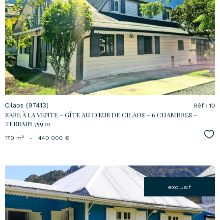
voir le
bien
Cilaos (97413)
Réf : 10
RARE À LA VENTE – GÎTE AU CŒUR DE CILAOS – 6 CHAMBRES –
TERRAIN 759 m
Sél
170 m²
-
440 000 €
exclusif