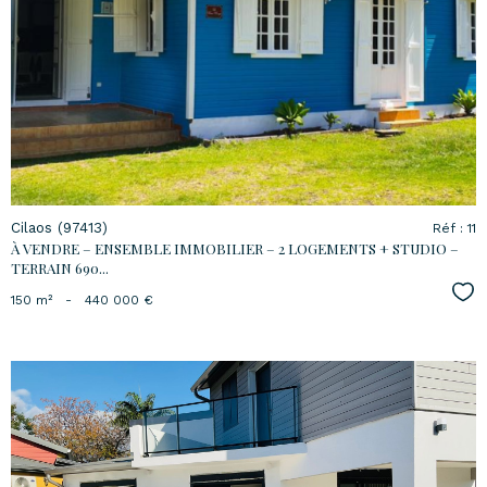
voir le
bien
Cilaos (97413)
Réf : 11
À VENDRE – ENSEMBLE IMMOBILIER – 2 LOGEMENTS + STUDIO –
TERRAIN 690...
Sél
150 m²
-
440 000 €