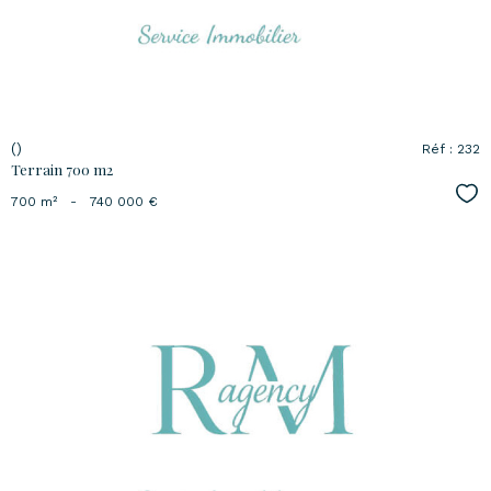
()
Réf : 232
Terrain 700 m2
Sél
700 m²
-
740 000 €
voir le
bien