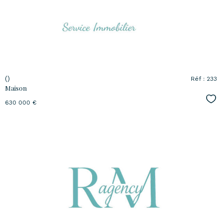
bien
()
Réf : 233
Maison
Sél
630 000 €
voir le
bien