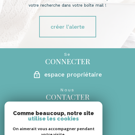
votre recherche dans votre boîte mail !
créer l'alerte
Se
CONNECTER
espace propriétaire
Nous
CONTACTER
0692 27 29 69
Comme beaucoup, notre site
06 08 66 30 18
utilise les cookies
rm.sandrinebanks@gmail.com
On aimerait vous accompagner pendant
secretariat@monagencerm.com
votre visite.