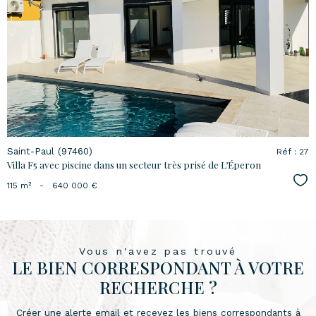
voir le
bien
Saint-Paul (97460)
Réf : 27
Villa F5 avec piscine dans un secteur très prisé de L’Éperon
Sél
115 m²
-
640 000 €
Vous n'avez pas trouvé
LE BIEN CORRESPONDANT À VOTRE
RECHERCHE ?
Créer une alerte email et recevez les biens correspondants à