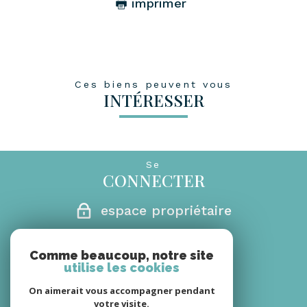
imprimer
Ces biens peuvent vous
INTÉRESSER
Se
CONNECTER
espace propriétaire
Nous
Comme beaucoup, notre site
CONTACTER
utilise les cookies
06 08 66 30 18
On aimerait vous accompagner pendant
votre visite.
secretariat@monagencerm.com