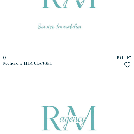
bien
()
Réf : 97
Recherche M.BOULANGER
Sél
voir le