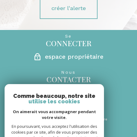
créer l'alerte
Se
CONNECTER
espace propriétaire
Nous
CONTACTER
0692 27 29 69
Comme beaucoup, notre site
06 08 66 30 18
utilise les cookies
rm.sandrinebanks@gmail.com
On aimerait vous accompagner pendant
secretariat@monagencerm.com
votre visite.
46 BD HUBERT DELISLE
97410 Saint-Pierre
En poursuivant, vous acceptez l'utilisation des
cookies par ce site, afin de vous proposer des
Nous