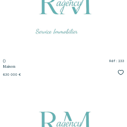
voir le
bien
()
Réf : 233
Maison
Sél
630 000 €
voir le