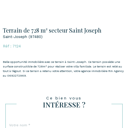
Terrain de 728 m² secteur Saint Joseph
Saint-Joseph (97480)
Réf : 7124
Belle opportunité immobilière avec ce terrain à Saint-Joseph. Ce terrain possède une
surface constructible de 728m² pour réaliser votre villa familiale. Le terrain est relié au
tout à l'égout. Si ce terrain a retenu votre attention, votre agence immobilière Rm Agency
au 0692272969.
Ce bien vous
INTÉRESSE ?
Nom
Fieldset
*
par