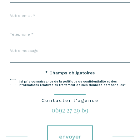
défaut
email
*
Téléphone
*
Message
Fieldset
*
par
défaut
Validation
* Champs obligatoires
j'ai pris connaissance de la politique de confidentialité et des
informations relatives au traitement de mes données personnelles*
Contacter l'agence
0692 27 29 69
Validation
envoyer