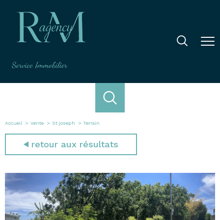
Accueil
Vente
St joseph
Terrain
retour aux résultats