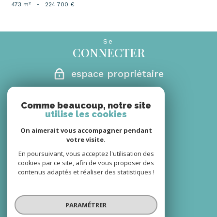
473 m²
-
224 700 €
Se
CONNECTER
espace propriétaire
Nous
Comme beaucoup, notre site
CONTACTER
utilise les cookies
06 08 66 30 18
On aimerait vous accompagner pendant
votre visite.
secretariat@monagencerm.com
En poursuivant, vous acceptez l'utilisation des
cookies par ce site, afin de vous proposer des
Nous
contenus adaptés et réaliser des statistiques !
SUIVRE
PARAMÉTRER